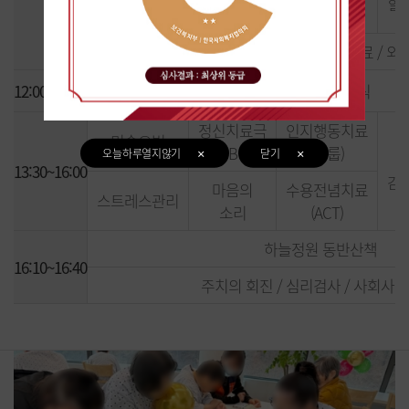
마음수업
힐
마인드
주치의 회진 / 물리치료 / 외
12:00~13:30
중식
정신치료극
인지행동치료
미술요법
B
(그룹)
오늘하루열지않기
닫기
안
13:30~16:00
감
마음의
수용전념치료
스트레스관리
소리
(ACT)
하늘정원 동반산책
16:10~16:40
주치의 회진 / 심리검사 / 사회사업