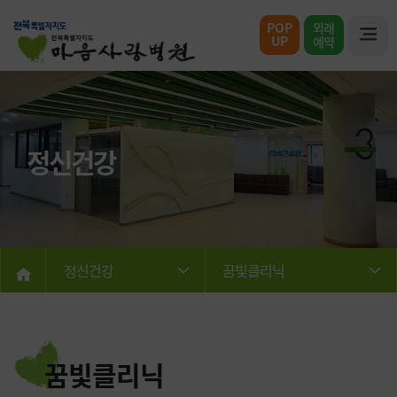
POP
외래
UP
예약
정신건강
정신건강
꿈빛클리닉
꿈빛클리닉