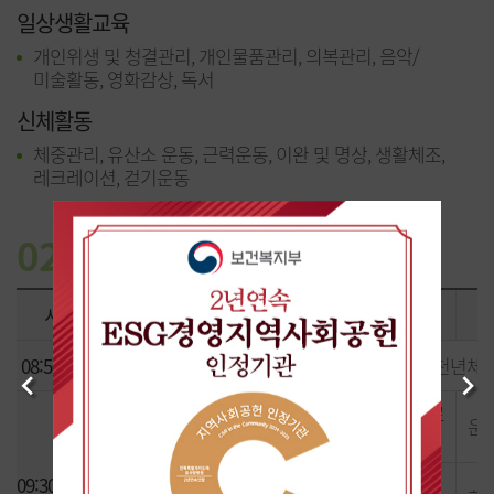
일상생활교육
개인위생 및 청결관리, 개인물품관리, 의복관리, 음악/
미술활동, 영화감상, 독서
신체활동
체중관리, 유산소 운동, 근력운동, 이완 및 명상, 생활체조,
레크레이션, 걷기운동
02
꿈빛클리닉
주간프로그램
시간
월
화
수
08:50~09:0
활동요법 (스트레칭,다이어트댄스,새천년체
Previous
Next
정신치료극
인지행동치료
운
A
(그룹)
음악요법
09:30~11:50
무브 온